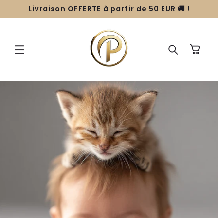
ET
Livraison OFFERTE à partir de 50 EUR 🚚 !
PASSER
AU
CONTENU
Panier