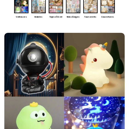
Nos Collections Vedettes
Veilleuses
Mobiles
Tapis d'éveil
Nids d'anges
Tours de lits
Couvertures