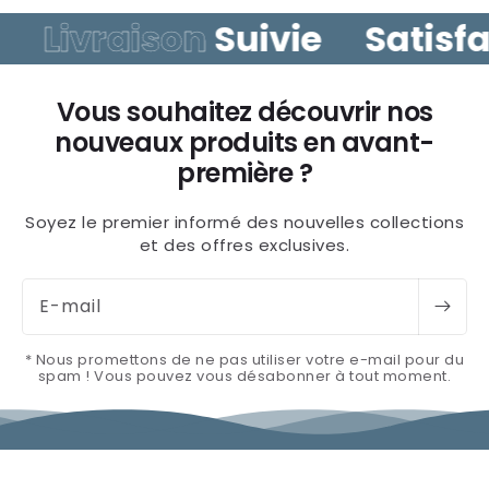
30j.
vous répond sous
24h/7j
sur 7.
vraison
Suivie
Satisfait
o
Vous souhaitez découvrir nos
nouveaux produits en avant-
première ?
Soyez le premier informé des nouvelles collections
et des offres exclusives.
E-mail
* Nous promettons de ne pas utiliser votre e-mail pour du
spam ! Vous pouvez vous désabonner à tout moment.