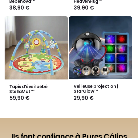
Bébénova™
HeavenHug™
(
8
)
(
27
)
★★★★★
★★★★★
Prix
38,90 €
Prix
39,90 €
habituel
habituel
Variante
Variante
Variante
Variante
épuisée
épuisée
épuisée
épuisée
ou
ou
ou
ou
Veilleuse projection |
Tapis d'éveil bébé |
indisponible
indisponible
indisponible
indisponible
StarGlow™
StellaMat™
(
18
)
(
38
)
★★★★★
★★★★★
Prix
29,90 €
Prix
59,90 €
habituel
habituel