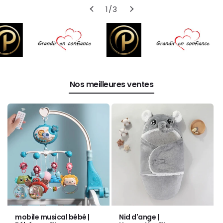
de
1
/
3
Nos meilleures ventes
Variante
Variante
épuisée
épuisée
ou
ou
mobile musical bébé |
Nid d'ange |
indisponible
indisponible